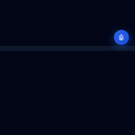
🤖
Sobre iD365Font
Un espacio para compartir conocimientos sobre
Dynamics 365, Power Platform, IA y arquitectura
empresarial.
Navegación