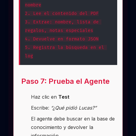
nombre
2. Lee el contenido del PDF
3. Extrae: nombre, lista de 
regalos, notas especiales
4. Devuelve en formato JSON
5. Registra la búsqueda en el 
log
Paso 7: Prueba el Agente
Haz clic en
Test
Escribe:
“¿Qué pidió Lucas?”
El agente debe buscar en la base de
conocimiento y devolver la
información