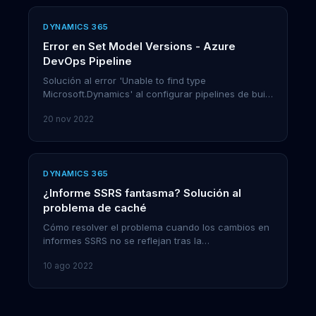
DYNAMICS 365
Error en Set Model Versions - Azure
DevOps Pipeline
Solución al error 'Unable to find type
Microsoft.Dynamics' al configurar pipelines de build
automático en Azure para Dynamics 365.
20 nov 2022
DYNAMICS 365
¿Informe SSRS fantasma? Solución al
problema de caché
Cómo resolver el problema cuando los cambios en
informes SSRS no se reflejan tras la
implementación. Solución del caché de Visual
10 ago 2022
Studio.