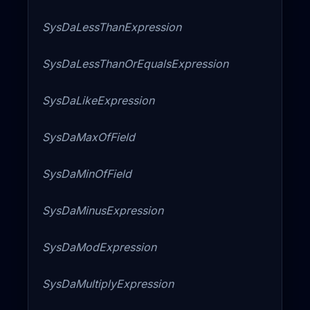
SysDaLessThanExpression
SysDaLessThanOrEqualsExpression
SysDaLikeExpression
SysDaMaxOfField
SysDaMinOfField
SysDaMinusExpression
SysDaModExpression
SysDaMultiplyExpression