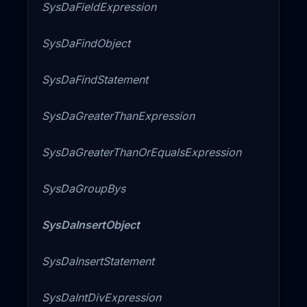
SysDaFieldExpression
SysDaFindObject
SysDaFindStatement
SysDaGreaterThanExpression
SysDaGreaterThanOrEqualsExpression
SysDaGroupBys
SysDaInsertObject
SysDaInsertStatement
SysDaIntDivExpression