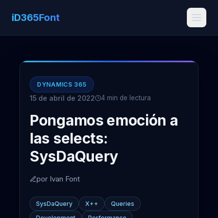
iD365Font
DYNAMICS 365
15 de abril de 2022
4 min de lectura
Pongamos emoción a
las selects:
SysDaQuery
por Ivan Font
SysDaQuery
X++
Queries
Development
Performance