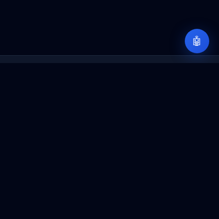
🤖
Sobre iD365Font
Un espacio para compartir conocimientos sobre
Dynamics 365, Power Platform, IA y arquitectura
empresarial.
Navegación
Inicio