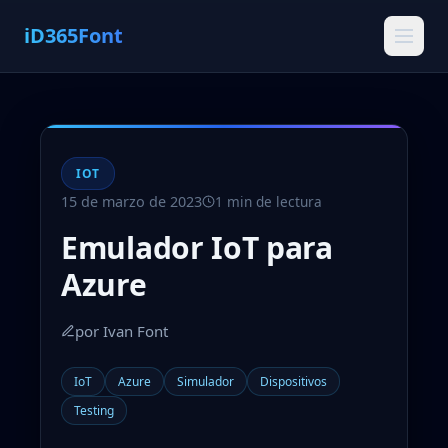
iD365Font
IOT
15 de marzo de 2023
1 min de lectura
Emulador IoT para
Azure
por Ivan Font
IoT
Azure
Simulador
Dispositivos
Testing