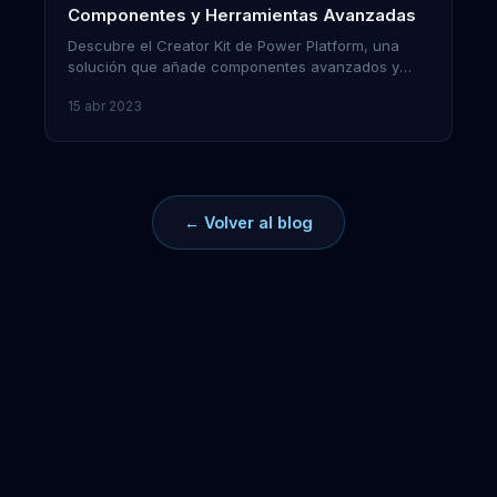
Componentes y Herramientas Avanzadas
Descubre el Creator Kit de Power Platform, una
solución que añade componentes avanzados y
herramientas de desarrollo para crear aplicaciones
15 abr 2023
más rápidamente.
← Volver al blog