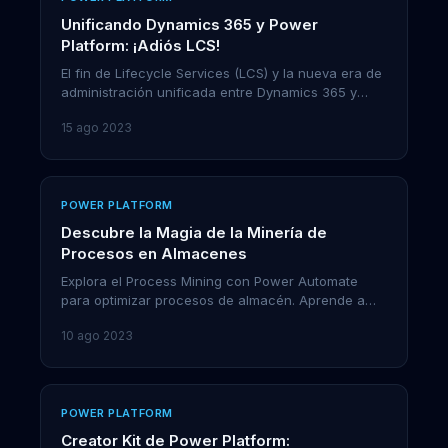
Unificando Dynamics 365 y Power
Platform: ¡Adiós LCS!
El fin de Lifecycle Services (LCS) y la nueva era de
administración unificada entre Dynamics 365 y
Power Platform.
15 ago 2023
POWER PLATFORM
Descubre la Magia de la Minería de
Procesos en Almacenes
Explora el Process Mining con Power Automate
para optimizar procesos de almacén. Aprende a
analizar y mejorar la eficiencia operativa con datos
10 ago 2023
reales.
POWER PLATFORM
Creator Kit de Power Platform: