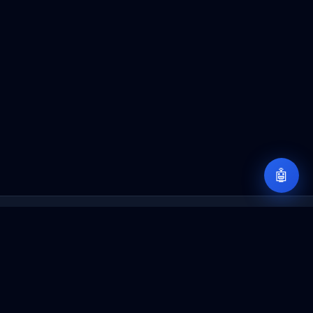
🤖
Sobre iD365Font
Un espacio para compartir conocimientos sobre
Dynamics 365, Power Platform, IA y arquitectura
empresarial.